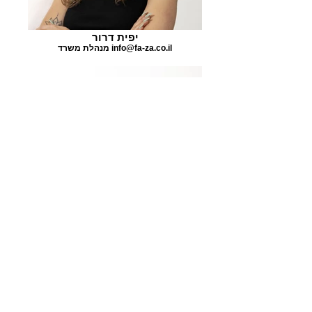
יפית דרור
מנהלת משרד info@fa-za.co.il
אוהד שפירא
אדריכל ohad@fa-za.co.il