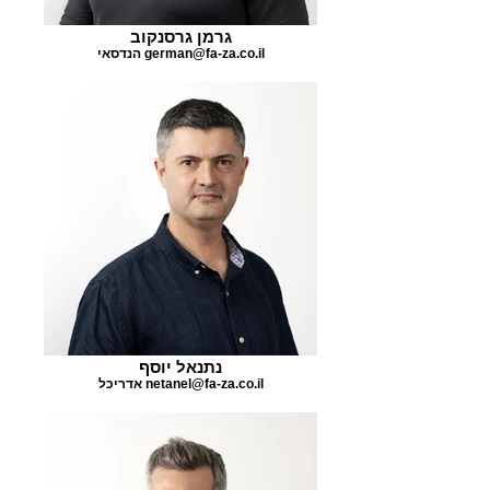
גרמן גרסנקוב
הנדסאי german@fa-za.co.il
נתנאל יוסף
אדריכל netanel@fa-za.co.il