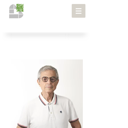
אודות
> צוות המשרד