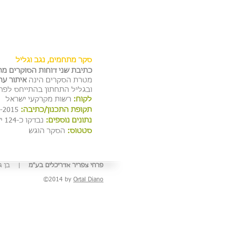
סקר מתחמים, נגב וגליל
כתיבת שני דוחות הסוקרים מת
מטרת הסקרים הינה
איתור עת
ובגליל התחתון בהתייחס לפ
לקוח:
רשות מקרקעי ישראל
תקופת התכנון/כתיבה:
2013-2015
נתונים נוספים:
נבדקו כ-124 ישובים. מתוכם 30 ישובים עובדו בהרחבה.
סטטוס:
הסקר הוגש
פרחי צפריר אדריכלים בע"מ
| בן גוריון 1, בני ברק | טלפון: 03-6142142 | פקס
©2014 by
Ortal Diano