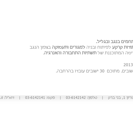
חמים בנגב ובגליל.
ודות קרקע
לפיתוח ובניה
למגורים ותעסוקה
בצפון הנגב
ריסה המתוכננת של
תשתיות התחבורה והאנרגיה
.
: 03-6142141 | דוא"ל:
il