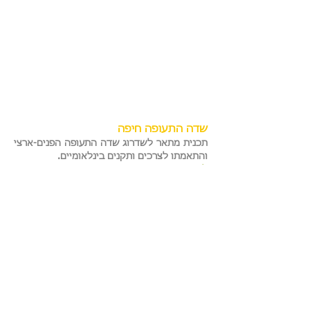
שדה התעופה חיפה
תכנית מתאר לשדרוג שדה התעופה הפנים-ארצי
והתאמתו לצרכים ותקנים בינלאומיים.
לקוח:
רשות שדות התעופה
תקופת התכנון:
2015-2023
שטח התוכנית:
כ-124,300 דונם
נתונים נוספים:
66,000 מ"ר בנוי למבנה טרמינל
ומבנים טכניים
סטטוס:
התוכנית אושרה
פרחי צפריר אדריכלים בע"מ
| בן גוריון 1,
בני ברק | טלפון:
03-6142142
| פקס:
03-6142141
| דוא"ל:
Info@fa-za.co.il