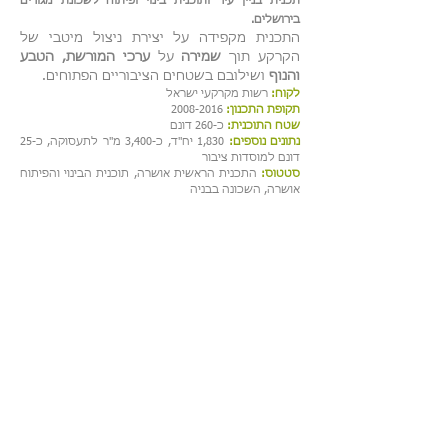
תכנית בניין עיר ותוכנית בינוי ופיתוח לשכונת מגורים
בירושלים.
התכנית מקפידה על יצירת ניצול מיטבי של
הקרקע תוך
שמירה
על
ערכי המורשת, הטבע
והנוף
ושילובם בשטחים הציבוריים הפתוחים.
לקוח:
רשות מקרקעי ישראל
תקופת התכנון:
2008-2016
שטח התוכנית:
כ-260 דונם
נתונים נוספים:
1,830 יח"ד, כ-3,400 מ"ר לתעסוקה, כ-25
דונם למוסדות ציבור
סטטוס:
התכנית הראשית אושרה, תוכנית הבינוי והפיתוח
אושרה, השכונה בבניה
פרחי צפריר אדריכלים בע"מ
| בן גוריון 1,
בני ברק | טלפון:
03-6142142
| פקס:
03-6142141
| דוא"ל:
Info@fa-za.co.il
©2014 by
Ortal Diano