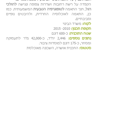
הקפדה על רשת רחובות ושדרות צפופה ונגישה
להולכי
רגל
, תוך התאמה
לטופוגרפיה הטבעית
המשמעותית. כמו
כן, התאמה לאוכלוסיה החרדית, ולהיבטים נופיים
וסביבתיים.
לקוח:
משרד הבינוי
תקופת תכנון:
2010- 2015
שטח התוכנית:
כ-680 דונם
נתונים נוספים:
2,446 יח"ד, כ-42,000 מ"ר לתעסוקה
ומסחר, כ-175 דונם למוסדות ציבור.
סטטוס:
התכנית אושרה, השכונה מאוכלסת
פרחי צפריר אדריכלים בע"מ
| בן גוריון 1,
בני ברק | טלפון:
03-6142142
| פקס:
03-6142141
| דוא"ל:
Info@fa-za.co.il
©2014 by
Ortal Diano