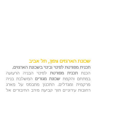
שכונת הארגזים צפון, תל אביב
תכנית מפורטת לפינוי ובינוי בשכונת הארגזים.
הכנת
תכנית מפורטת
לפינוי הבניה הרעועה
במתחם והקמת
שכונת מגורים
המשלבת בניה
מרקמית ומגדלים. התכנון מתבסס על מארג
רחובות עירוניים תוך קביעת מירב החיבורים אל
השכונות הסמוכות ופארק מנחם בגין מדרום.
תקופת התכנון:
2014-2023
שטח התוכנית:
כ-126 דונם
נתונים נוספים:
1,870 יח"ד, כ-10,000 מ"ר
למסחר, כ-2,500 מ"ר לתעסוקה, כ-22 דונם
למוסדות ציבור.
סטטוס:
התכנית אושרה