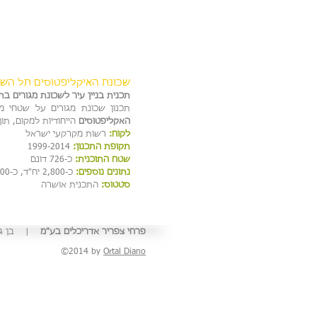
שכונת האיקליפטוסים תל השו
תכנית בניין עיר לשכונת מגורים ב
תכנון שכונת מגורים על שטחי
האקליפטוסים
הייחודיות למקום, תו
לקוח:
רשות מקרקעי ישראל
תקופת התכנון:
1999-2014
שטח התוכנית:
כ-726 דונם
נתונים נוספים:
כ-2,800 יח"ד, כ-14,000 מ"ר למסחר, כ-9,500 מ"ר לתעסוקה, כ-67 דונם למוסדות ציבור.
סטטוס:
התכנית אושרה
פרחי צפריר אדריכלים בע"מ
| בן גוריון 1, בני ברק | טלפון: 03-6142142 | פקס
©2014 by
Ortal Diano