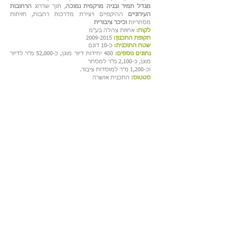
מגדל תמיר ובניה מרקמית נמוכה
, תוך שדרוג
הרחובות
העירוניים
ההיקפיים ויצירת מדרכות רחבות, חזיתות
מסחריות
וכיכר ציבורית
לקוח:
אחוזת צהלה בע"מ
תקופת התכנון:
2009-2015
שטח התוכנית:
כ-10 דונם
נתונים נוספים:
480 יחידות דיור מוגן, כ-52,000 מ"ר לדיור
מוגן, כ-2,100 מ"ר למסחר
וכ-1,200 מ"ר למוסדות ציבור.
סטטוס:
התכנית אושרה
פרחי צפריר אדריכלים בע"מ
| בן גוריון 1,
בני ברק | טלפון:
03-6142142
| פקס:
03-6142141
| דוא"ל:
Info@fa-za.co.il
©2014 by
Ortal Diano