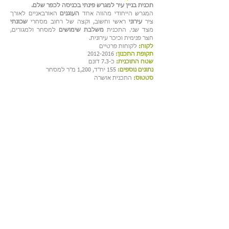
תכנית בניין עיר למגרש פינתי בכניסה לכפר שלם.
המגרש הייחודי מהווה אחד
העוגנים
האורבאניים לאורך
ציר
עירוני
ראשי וחשוב, וקצה של רחוב מסחרי
שכונתי
מצד שני. התכנית
משלבת שימושים
למסחר ולמגורים,
חצר פנימית וכיכר עירונית.
לקוח:
לקוחות פרטיים
תקופת התכנון:
2012-2016
שטח התוכנית:
כ-7.3 דונם
נתונים נוספים:
155 יח"ד, 1,200 מ"ר למסחר
סטטוס:
התכנית אושרה
פרחי צפריר אדריכלים בע"מ
| בן גוריון 1,
בני ברק | טלפון:
03-6142142
| פקס:
03-6142141
| דוא"ל:
Info@fa-za.co.il
©2014 by
Ortal Diano