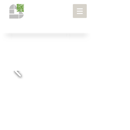
רחובות ומתחמים
> סמטת הנחל,
גבעתיים
פרויקטים
>