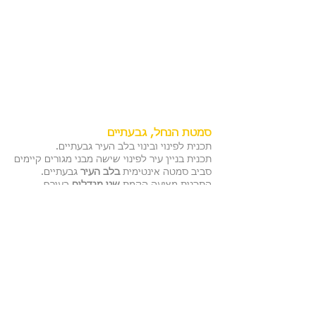
סמטת הנחל, גבעתיים
תכנית לפינוי ובינוי בלב העיר גבעתיים.
תכנית בניין עיר לפינוי שישה מבני מגורים קיימים
סביב סמטה אינטימית
בלב העיר
גבעתיים.
התכנית מציעה הקמת
שני מגדלים
בעורף
המגרש, ו
מבנה לצרכי ציבור ושטח פתוח
בחזית
הרחוב לרווחת תושבי השכונה.
לקוח:
אקו-סיטי
תקופת התכנון:
2014-היום
שטח התוכנית:
כ-4.5 דונם
נתונים נוספים:
כ-130 יח"ד, 15-18 קומות
סטטוס:
קידום התכנית נעצר
פרחי צפריר אדריכלים בע"מ
| בן גוריון 1,
בני ברק | טלפון:
03-6142142
| פקס: